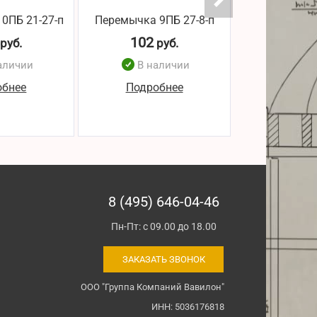
0ПБ 21-27-п
Перемычка 9ПБ 27-8-п
Перемычка 9
102
101
руб.
руб.
р
аличии
В наличии
В н
обнее
Подробнее
Подро
8 (495) 646-04-46
Пн-Пт: с 09.00 до 18.00
ЗАКАЗАТЬ ЗВОНОК
ООО "Группа Компаний Вавилон"
ИНН: 5036176818