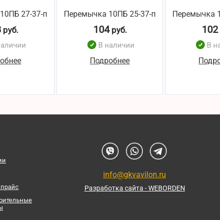
10ПБ 27-37-п
Перемычка 10ПБ 25-37-п
Перемычка 1
8
104
102
руб.
руб.
наличии
В наличии
В н
обнее
Подробнее
Подр
ии
info@gkvavilon.ru
 прайс
Разработка сайта - WEBORDEN
роительные
ы