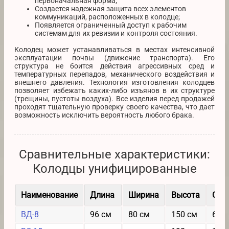
первоначальная форма;
Создается надежная защита всех элементов
коммуникаций, расположенных в колодце;
Появляется ограниченный доступ к рабочим
системам для их ревизии и контроля состояния.
Колодец может устанавливаться в местах интенсивной
эксплуатации почвы (движение транспорта). Его
структура не боится действия агрессивных сред и
температурных перепадов, механического воздействия и
внешнего давления. Технология изготовления колодцев
позволяет избежать каких-либо изъянов в их структуре
(трещины, пустоты воздуха). Все изделия перед продажей
проходят тщательную проверку своего качества, что дает
возможность исключить вероятность любого брака.
Сравнительные характеристики:
Колодцы унифицированные
Наименование
Длина
Ширина
Высота
Сто
ВД-8
96 см
80 см
150 см
6292