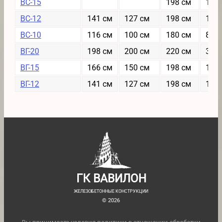
ВС-15
198 см
1550
ВС-12
141 см
127 см
198 см
1234
ВС-10
116 см
100 см
180 см
8740
ВГ-20
198 см
200 см
220 см
3682
ВГ-15
166 см
150 см
198 см
1550
ВГ-12
141 см
127 см
198 см
1205
ГК ВАВИЛОН
ЖЕЛЕЗОБЕТОННЫЕ КОНСТРУКЦИИ
© 2026