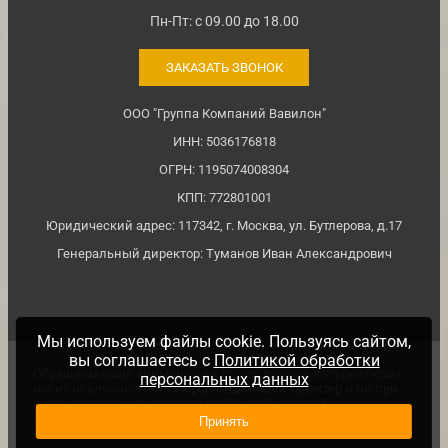
Пн-Пт: с 09.00 до 18.00
ЗАКАЗАТЬ ЗВОНОК
ООО "Группа Компаний Вавилон"
ИНН: 5036176818
ОГРН: 1195074008304
КПП: 772801001
Юридический адрес: 117342, г. Москва, ул. Бутлерова, д.17
Генеральный директор: Туманов Иван Александрович
Мы используем файлы cookie. Пользуясь сайтом,
вы соглашаетесь с
Политикой обработки
Обращаем ваше внимание на то, что данный интернет-сайт
персональных данных
носит исключительно информационный характер и ни при
каких условиях не является публичной офертой,
определяемой положениями ч. 2 ст. №437 Гражданского
Принять
кодекса Российской Федерации.