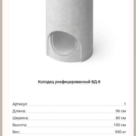
Колодец унифицированный ВД-8
Артикул
1
Длина
:
96 см
Ширина
:
80 см
Высота
:
150 см
Вес
:
950 кг