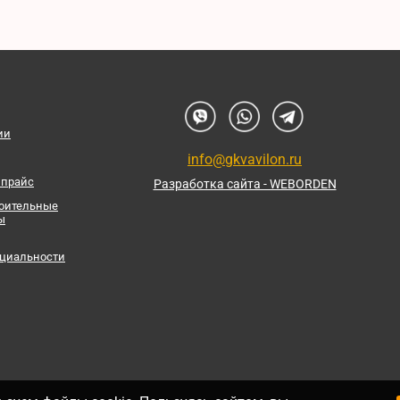
ии
info@gkvavilon.ru
 прайс
Разработка сайта - WEBORDEN
роительные
ы
циальности