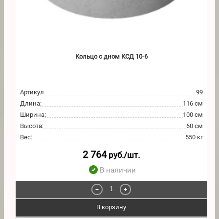
Кольцо с дном КСД 10-6
Артикул
99
Длина
:
116 см
Ширина
:
100 см
Высота
:
60 см
Вес
:
550 кг
2 764
руб./шт.
В наличии
−
+
В корзину