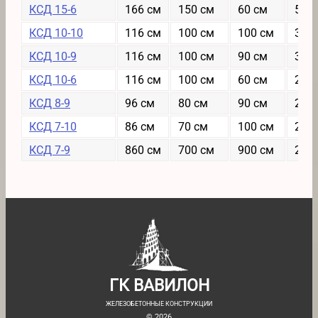
КСД 15-6
166 см
150 см
60 см
5068
КСД 10-10
116 см
100 см
100 см
3369
КСД 10-9
116 см
100 см
90 см
3081
КСД 10-6
116 см
100 см
60 см
2764
КСД 8-9
96 см
80 см
90 см
2678
КСД 7-10
86 см
70 см
100 см
2534
КСД 7-9
860 см
700 см
900 см
2433
ГК ВАВИЛОН
ЖЕЛЕЗОБЕТОННЫЕ КОНСТРУКЦИИ
© 2026