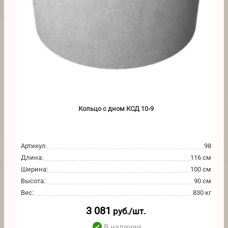
Кольцо с дном КСД 10-9
Артикул
98
Длина
:
116 см
Ширина
:
100 см
Высота
:
90 см
Вес
:
830 кг
3 081
руб./шт.
В наличии