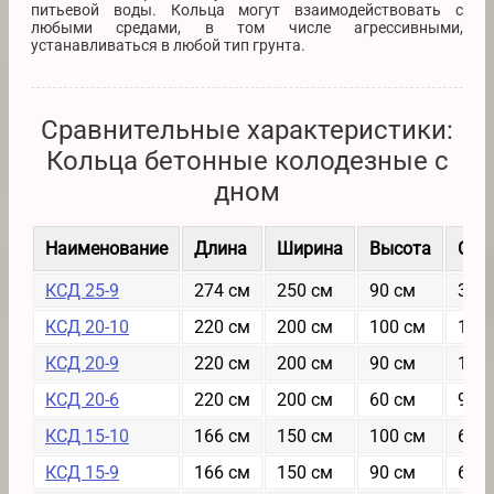
питьевой воды. Кольца могут взаимодействовать с
любыми средами, в том числе агрессивными,
устанавливаться в любой тип грунта.
Сравнительные характеристики:
Кольца бетонные колодезные с
дном
Наименование
Длина
Ширина
Высота
Сто
КСД 25-9
274 см
250 см
90 см
3250
КСД 20-10
220 см
200 см
100 см
1205
КСД 20-9
220 см
200 см
90 см
1065
КСД 20-6
220 см
200 см
60 см
9143
КСД 15-10
166 см
150 см
100 см
6551
КСД 15-9
166 см
150 см
90 см
6134