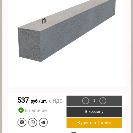
537
с НДС
руб./шт.
−
+
В наличии
В корзину
Купить в 1 клик