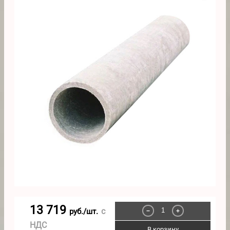
13 719
с
руб./шт.
−
+
НДС
В корзину