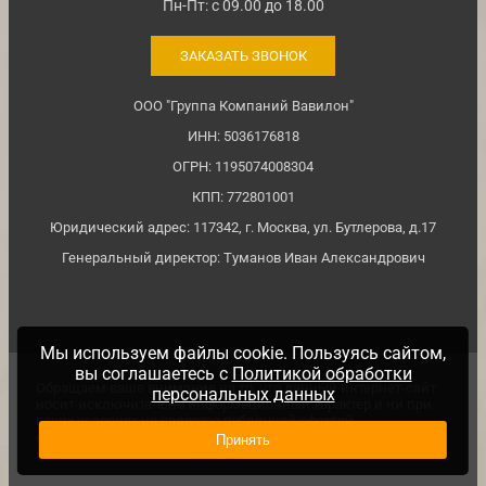
Пн-Пт: с 09.00 до 18.00
ЗАКАЗАТЬ ЗВОНОК
ООО "Группа Компаний Вавилон"
ИНН: 5036176818
ОГРН: 1195074008304
КПП: 772801001
Юридический адрес: 117342, г. Москва, ул. Бутлерова, д.17
Генеральный директор: Туманов Иван Александрович
Мы используем файлы cookie. Пользуясь сайтом,
вы соглашаетесь с
Политикой обработки
Обращаем ваше внимание на то, что данный интернет-сайт
персональных данных
носит исключительно информационный характер и ни при
каких условиях не является публичной офертой,
определяемой положениями ч. 2 ст. №437 Гражданского
Принять
кодекса Российской Федерации.