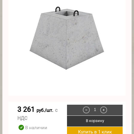
3 261
с
руб./шт.
−
+
НДС
В корзину
В наличии
Купить в 1 клик