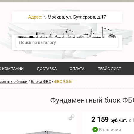
Адрес:
г. Москва, ул. Бутлерова, д.17
О КОМПАНИИ
ДОСТАВКА
ОПЛАТА
ПРАЙС-ЛИСТ
ментные блоки
/
Блоки ФБС
/
ФБС 9.5.6т
Фундаментный блок ФБС
2 159
с
руб./шт.
В наличии