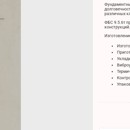
Фундаментны
долговечнос
различных к
ФБС 9.5.6т п
конструкций.
Изготовлени
Изгото
Пригот
Укладк
Виброу
Термич
Контро
Упаков