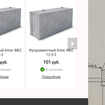
ый блок ФБС
Фундаментный блок ФБС
Фундаментны
5-3
12-5-3
6-4
101
101
руб.
руб.
р
аличии
В наличии
В н
обнее
Подробнее
Подро