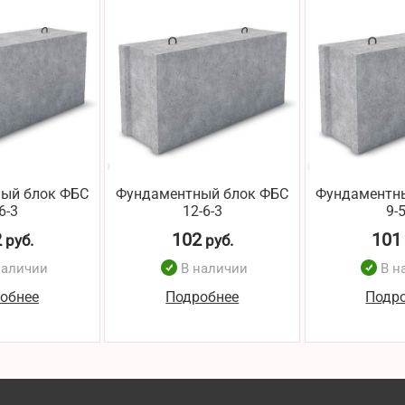
ый блок ФБС
Фундаментный блок ФБС
Фундаментн
6-3
12-6-3
9-
2
102
101
руб.
руб.
наличии
В наличии
В н
обнее
Подробнее
Подр