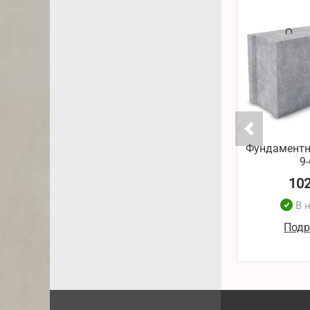
Фундаментн
9-
10
В 
Подр