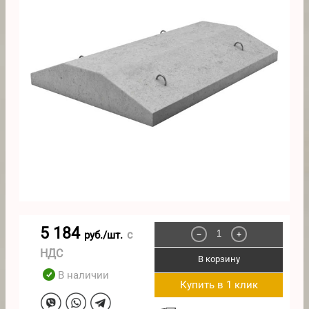
5 184
с
руб./шт.
−
+
НДС
В корзину
В наличии
Купить в 1 клик