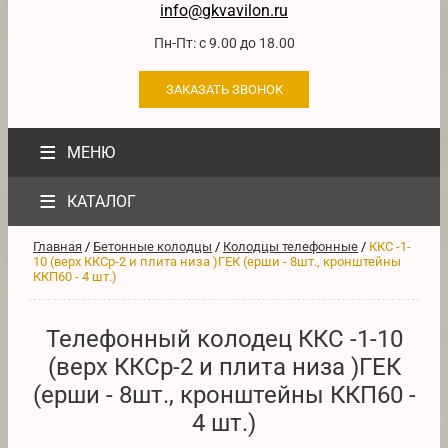
info@gkvavilon.ru
Пн-Пт: с 9.00 до 18.00
ЗАКАЗАТЬ ЗВОНОК
≡
МЕНЮ
≡
КАТАЛОГ
Главная
/
Бетонные колодцы
/
Колодцы телефонные
/
ККС -1-
10 (верх ККСр-2 и плита низа )ГЕК (ерши - 8шт., кронштейны
ККП60 - 4 шт.)
Телефонный колодец ККС -1-10
(верх ККСр-2 и плита низа )ГЕК
(ерши - 8шт., кронштейны ККП60 -
4 шт.)