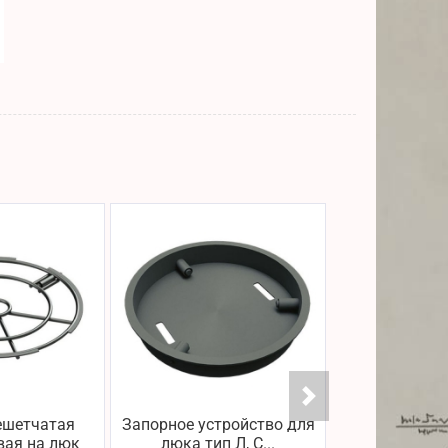
ешетчатая
Запорное устройство для
Крышка за
вая на люк
люка тип Л, С...
ответным кол