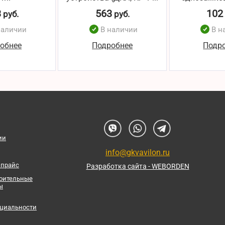
3
563
102
руб.
руб.
наличии
В наличии
В н
обнее
Подробнее
Подр
ии
info@gkvavilon.ru
 прайс
Разработка сайта - WEBORDEN
роительные
ы
циальности