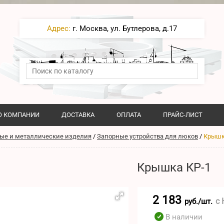
Адрес:
г. Москва, ул. Бутлерова, д.17
О КОМПАНИИ
ДОСТАВКА
ОПЛАТА
ПРАЙС-ЛИСТ
ые и металлические изделия
/
Запорные устройства для люков
/
Крышк
Крышка КР-1
2 183
с
руб./шт.
В наличии