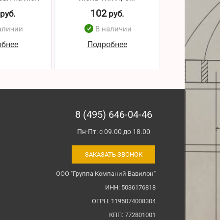
102
104
руб.
руб.
р
аличии
В наличии
В н
обнее
Подробнее
Подро
8 (495) 646-04-46
Пн-Пт: с 09.00 до 18.00
ЗАКАЗАТЬ ЗВОНОК
ООО "Группа Компаний Вавилон"
ИНН: 5036176818
ОГРН: 1195074008304
КПП: 772801001