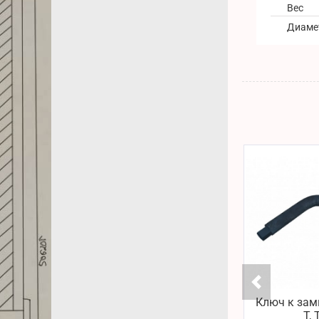
Вес
Диаме
Ключ к замк
Т,