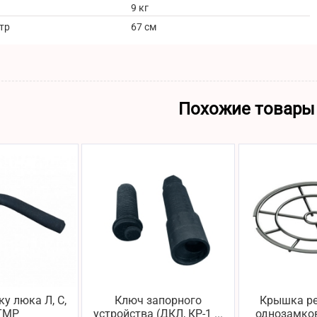
9 кг
тр
67 см
Похожие товары
у люка Л, С,
Ключ запорного
Крышка р
 ТМР
устройства (ДКЛ, КР-1 ...
однозамко