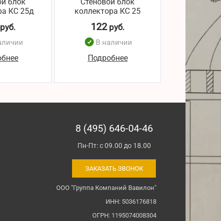
ой блок
Стеновой блок
Стеново
ра КС 25д
коллектора КС 25
коллектор
122
120
руб.
руб.
р
аличии
В наличии
В н
обнее
Подробнее
Подро
8 (495) 646-04-46
Пн-Пт: с 09.00 до 18.00
ЗАКАЗАТЬ ЗВОНОК
ООО "Группа Компаний Вавилон"
ИНН: 5036176818
ОГРН: 1195074008304