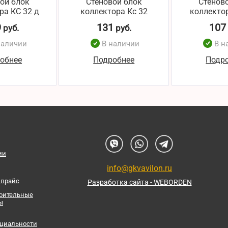
ой блок
Стеновой блок
Стенов
ра КС 32 д
коллектора Кс 32
коллекто
9
131
107
руб.
руб.
наличии
В наличии
В н
обнее
Подробнее
Подр
ии
info@gkvavilon.ru
 прайс
Разработка сайта - WEBORDEN
роительные
ы
циальности