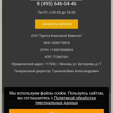
8 (495) 646-04-46
Пн-Пт: с 09.00 до 18.00
ЗАКАЗАТЬ ЗВОНОК
ООО "Группа Компаний Вавилон"
ИНН: 5036176818
ОГРН: 1195074008304
КПП: 772801001
Юридический адрес: 117342, г. Москва, ул. Бутлерова, д.17
Генеральный директор: Туманов Иван Александрович
Мы используем файлы cookie. Пользуясь сайтом,
вы соглашаетесь с
Политикой обработки
Обращаем ваше внимание на то, что данный интернет-сайт
персональных данных
носит исключительно информационный характер и ни при
каких условиях не является публичной офертой,
определяемой положениями ч. 2 ст. №437 Гражданского