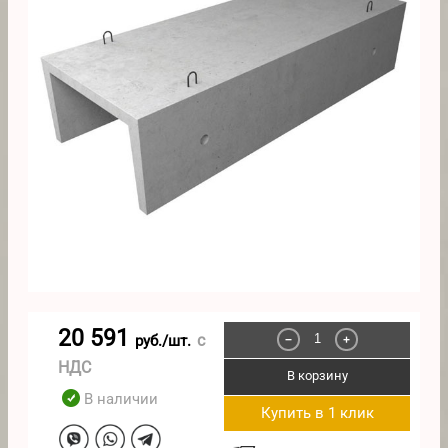
20 591
с
руб./шт.
−
+
НДС
В корзину
В наличии
Купить в 1 клик