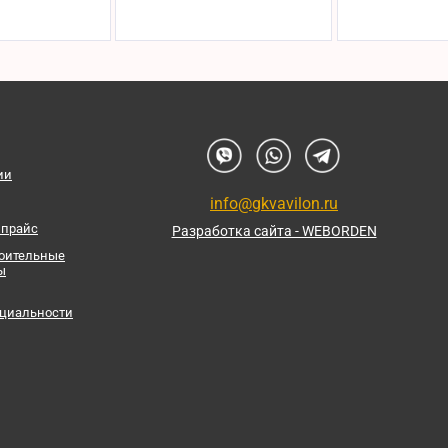
ии
info@gkvavilon.ru
 прайс
Разработка сайта - WEBORDEN
роительные
ы
циальности