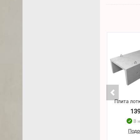
Плита лотк
13
В 
Подр