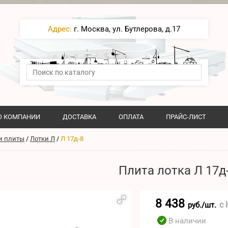
Адрес:
г. Москва, ул. Бутлерова, д.17
О КОМПАНИИ
ДОСТАВКА
ОПЛАТА
ПРАЙС-ЛИСТ
и плиты
/
Лотки Л
/
Л 17д-8
Плита лотка Л 17д
8 438
с
руб./шт.
В наличии