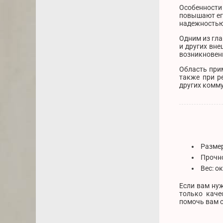
Особенности
повышают его
надежностью
Одним из гла
и других вне
возникновен
Область прим
также при р
других комм
Размер
Прочно
Вес: о
Если вам нуж
только каче
помочь вам с