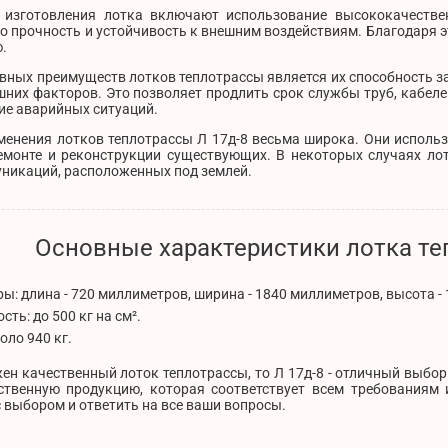
 изготовления лотка включают использование высококачестве
 прочность и устойчивость к внешним воздействиям. Благодаря э
.
вных преимуществ лотков теплотрассы является их способность з
шних факторов. Это позволяет продлить срок службы труб, кабеле
ие аварийных ситуаций.
енения лотков теплотрассы Л 17д-8 весьма широка. Они использу
емонте и реконструкции существующих. В некоторых случаях ло
уникаций, расположенных под землей.
Основные характеристики лотка те
ы: длина - 720 миллиметров, ширина - 1840 миллиметров, высота -
сть: до 500 кг на см².
коло 940 кг.
ен качественный лоток теплотрассы, то Л 17д-8 - отличный выбор
ственную продукцию, которая соответствует всем требованиям 
 выбором и ответить на все ваши вопросы.