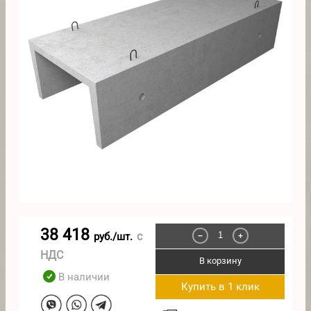
38 418
с
руб./шт.
−
+
НДС
В корзину
В наличии
Купить в 1 клик