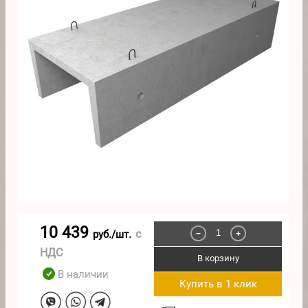
10 439
с
руб./шт.
−
+
НДС
В корзину
В наличии
Купить в 1 клик