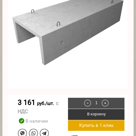
3 161
с
руб./шт.
−
+
НДС
В корзину
В наличии
Купить в 1 клик