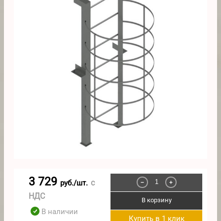
3 729
с
руб./шт.
−
+
НДС
В корзину
В наличии
Купить в 1 клик