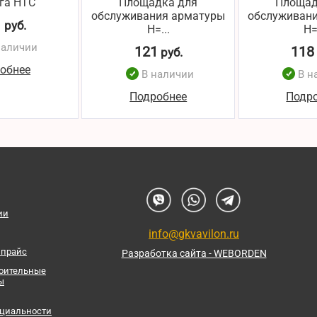
га НТС
Площадка для
Площад
обслуживания арматуры
обслуживан
1
руб.
Н=...
Н=
наличии
121
118
руб.
обнее
В наличии
В н
Подробнее
Подр
ии
info@gkvavilon.ru
 прайс
Разработка сайта - WEBORDEN
роительные
ы
циальности