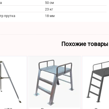
а
50 см
23 кг
тр прутка
18 мм
Похожие товары