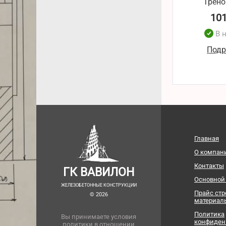
Трено
10
В 
Подр
Главная
О компан
Контакты
ГК ВАВИЛОН
Основной
ЖЕЛЕЗОБЕТОННЫЕ КОНСТРУКЦИИ
Прайс ст
© 2026
материал
Политика
Вы принимаете условия
конфиден
политики в отношении