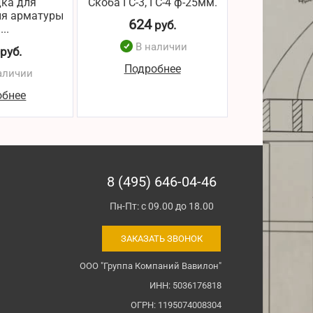
ка для
Скоба ГС-3, ГС-4 ф-25мм.
Скоба ГС-1, Г
ия арматуры
624
503
руб.
р
...
В наличии
В н
руб.
Подробнее
Подро
аличии
обнее
8 (495) 646-04-46
Пн-Пт: с 09.00 до 18.00
ЗАКАЗАТЬ ЗВОНОК
ООО "Группа Компаний Вавилон"
ИНН: 5036176818
ОГРН: 1195074008304