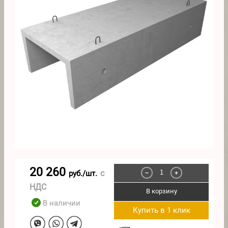
20 260
с
руб./шт.
−
+
НДС
В корзину
В наличии
Купить в 1 клик