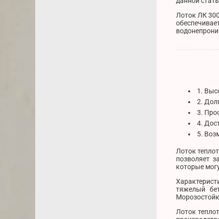
данной стать
Лоток ЛК 300
обеспечивае
водонепрони
1. Выс
2. Дол
3. Про
4. Дос
5. Воз
Лоток теплот
позволяет з
которые могу
Характеристи
тяжелый бет
Морозостойк
Лоток тепло