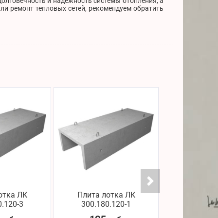
долговечность и надежность системы отопления, а
ли ремонт тепловых сетей, рекомендуем обратить
отка ЛК
Плита лотка ЛК
Плита ло
0.120-3
300.180.120-1
300.180