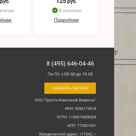
125
123
руб.
руб.
р
аличии
В наличии
В н
обнее
Подробнее
Подро
8 (495) 646-04-46
Пн-Пт: с 09.00 до 18.00
ЗАКАЗАТЬ ЗВОНОК
ООО "Группа Компаний Вавилон"
ИНН: 5036176818
ОГРН: 1195074008304
КПП: 772801001
Юридический адрес: 117342, г.