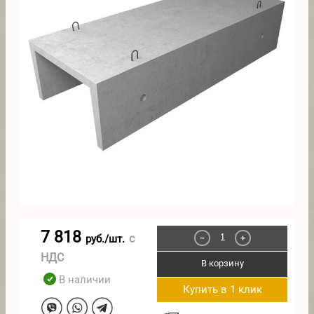
7 818
с
руб./шт.
−
+
НДС
В корзину
В наличии
Купить в 1 клик