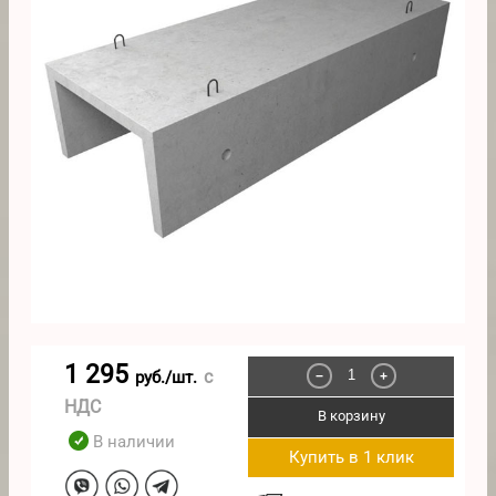
1 295
с
руб./шт.
−
+
НДС
В корзину
В наличии
Купить в 1 клик