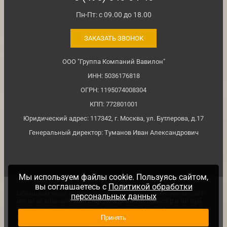
Пн-Пт: с 09.00 до 18.00
ЗАКАЗАТЬ ЗВОНОК
ООО "Группа Компаний Вавилон"
ИНН: 5036176818
ОГРН: 1195074008304
КПП: 772801001
Юридический адрес: 117342, г. Москва, ул. Бутлерова, д.17
Генеральный директор: Туманов Иван Александрович
Мы используем файлы cookie. Пользуясь сайтом,
вы соглашаетесь с
Политикой обработки
Обращаем ваше внимание на то, что данный интернет-сайт
персональных данных
носит исключительно информационный характер и ни при
каких условиях не является публичной офертой,
определяемой положениями ч. 2 ст. №437 Гражданского
Принять
кодекса Российской Федерации.