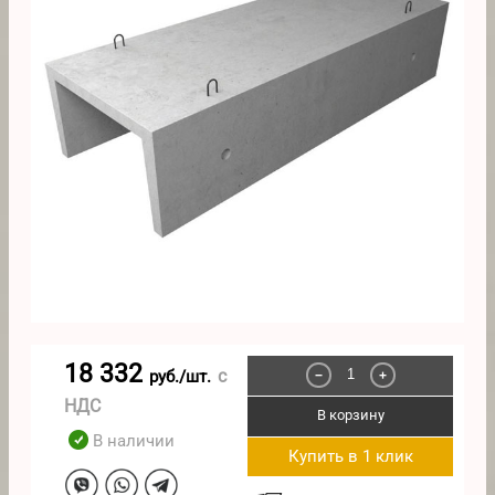
18 332
с
руб./шт.
−
+
НДС
В корзину
В наличии
Купить в 1 клик