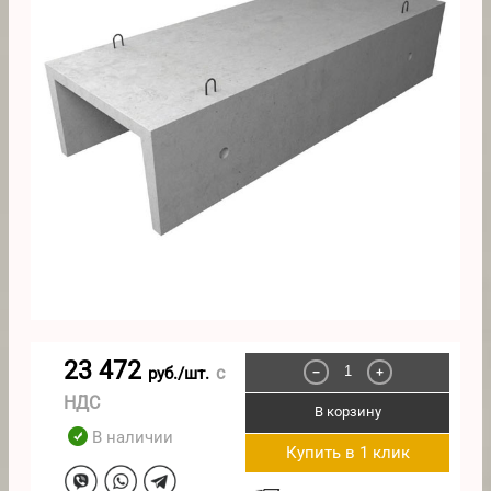
23 472
с
руб./шт.
−
+
НДС
В корзину
В наличии
Купить в 1 клик