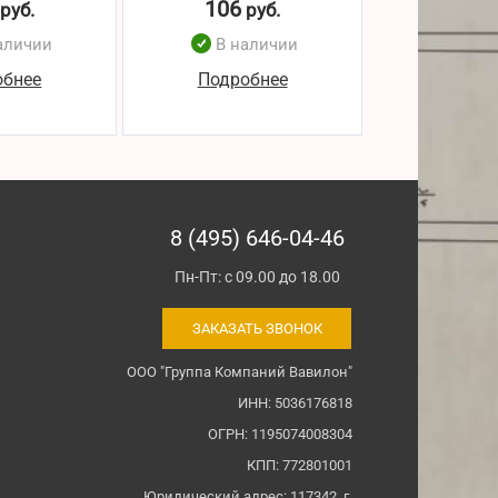
106
102
руб.
руб.
р
аличии
В наличии
В н
обнее
Подробнее
Подро
8 (495) 646-04-46
Пн-Пт: с 09.00 до 18.00
ЗАКАЗАТЬ ЗВОНОК
ООО "Группа Компаний Вавилон"
ИНН: 5036176818
ОГРН: 1195074008304
КПП: 772801001
Юридический адрес: 117342, г.