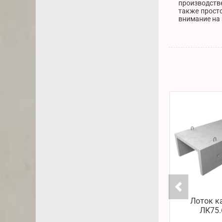
производстве
также просто
внимание на 
Лоток к
ЛК75.