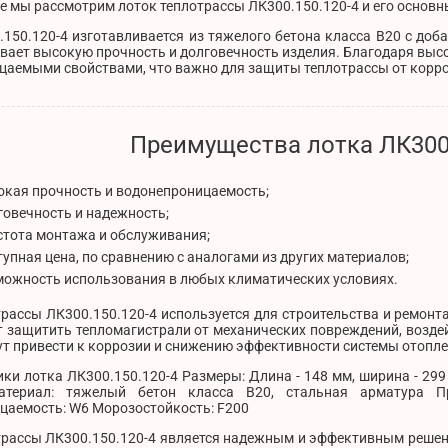
е мы рассмотрим лоток теплотрассы ЛК300.150.120-4 и его основн
150.120-4 изготавливается из тяжелого бетона класса В20 с доб
вает высокую прочность и долговечность изделия. Благодаря выс
цаемыми свойствами, что важно для защиты теплотрассы от корро
Преимущества лотка ЛК300.
окая прочность и водонепроницаемость;
говечность и надежность;
стота монтажа и обслуживания;
тупная цена, по сравнению с аналогами из других материалов;
можность использования в любых климатических условиях.
рассы ЛК300.150.120-4 используется для строительства и ремонт
 защитить тепломагистрали от механических повреждений, воздей
т привести к коррозии и снижению эффективности системы отопле
ки лотка ЛК300.150.120-4 Размеры: Длина - 148 мм, ширина - 299 м
атериал: тяжелый бетон класса В20, стальная арматура П
цаемость: W6 Морозостойкость: F200
трассы ЛК300.150.120-4 является надежным и эффективным решен