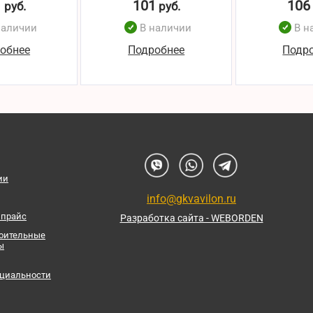
1
101
106
руб.
руб.
наличии
В наличии
В н
обнее
Подробнее
Подр
ии
info@gkvavilon.ru
 прайс
Разработка сайта - WEBORDEN
роительные
ы
циальности