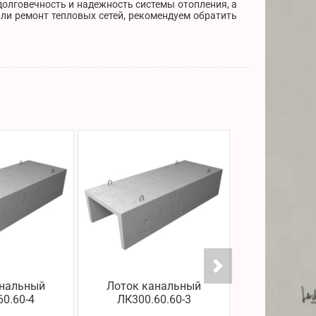
долговечность и надежность системы отопления, а
ли ремонт тепловых сетей, рекомендуем обратить
анальный
Лоток канальный
Лоток ка
60.60-4
ЛК300.60.60-3
ЛК75.60