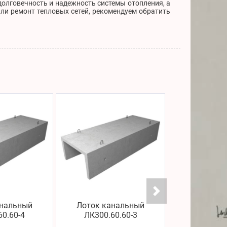
долговечность и надежность системы отопления, а
ли ремонт тепловых сетей, рекомендуем обратить
анальный
Лоток канальный
Лоток ка
60.60-4
ЛК300.60.60-3
ЛК75.60