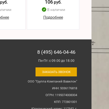
106
102
руб.
руб.
р
аличии
В наличии
В н
обнее
Подробнее
Подро
8 (495) 646-04-46
Пн-Пт: с 09.00 до 18.00
ЗАКАЗАТЬ ЗВОНОК
ООО "Группа Компаний Вавилон"
ИНН: 5036176818
ОГРН: 1195074008304
КПП: 772801001
Юридический адрес: 117342, г.