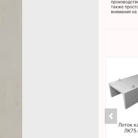
производстве
также просто
внимание на 
Лоток к
ЛК75.