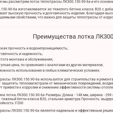
е мы рассмотрим лоток теплотрассы ЛК300.150.90-6а и его основн
150.90-6а изготавливается из тяжелого бетона класса В20 с доб
вает высокую прочность и долговечность изделия. Благодаря выс
цаемыми свойствами, что важно для защиты теплотрассы от корро
Преимущества лотка ЛК300.
окая прочность и водонепроницаемость;
говечность и надежность;
стота монтажа и обслуживания;
тупная цена, по сравнению с аналогами из других материалов;
можность использования в любых климатических условиях.
рассы ЛК300.150.90-6а используется для строительства и ремонт
 защитить тепломагистрали от механических повреждений, воздей
т привести к коррозии и снижению эффективности системы отопле
ки лотка ЛК300.150.90-6а Размеры: Длина - 148 мм, ширина - 299 м
: тяжелый бетон класса В20, стальная арматура Прочность: выдер
ойкость: F200
трассы ЛК300.150.90-6а является надежным и эффективным решен