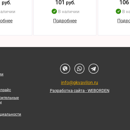
1
101
106
руб.
руб.
наличии
В наличии
В н
обнее
Подробнее
Подр
ии
info@gkvavilon.ru
 прайс
Разработка сайта - WEBORDEN
роительные
ы
циальности