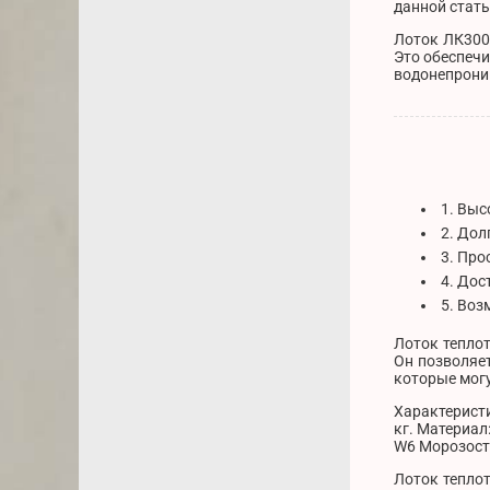
данной стать
Лоток ЛК300.
Это обеспечи
водонепрони
1. Выс
2. Дол
3. Про
4. Дос
5. Воз
Лоток теплот
Он позволяет
которые могу
Характеристи
кг. Материал
W6 Морозост
Лоток тепло