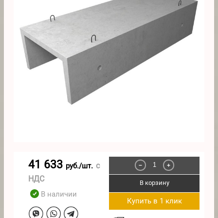
41 633
с
руб./шт.
−
+
НДС
В корзину
В наличии
Купить в 1 клик