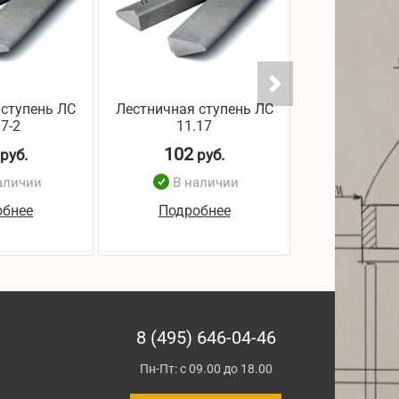
 ступень ЛС
Лестничная ступень ЛС
Лестничная 
17-2
11.17
9.17
102
102
руб.
руб.
р
аличии
В наличии
В н
обнее
Подробнее
Подро
8 (495) 646-04-46
Пн-Пт: с 09.00 до 18.00