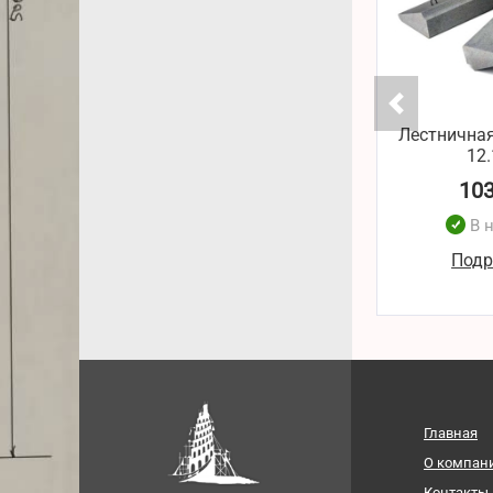
Лестничная
12.
10
В 
Подр
Главная
О компан
Контакты