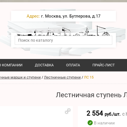
Адрес:
г. Москва, ул. Бутлерова, д.17
О КОМПАНИИ
ДОСТАВКА
ОПЛАТА
ПРАЙС-ЛИСТ
ичные марши и ступени
/
Лестничные ступени
/
ЛС 15
Лестничная ступень 
2 554
с
руб./шт.
В наличии