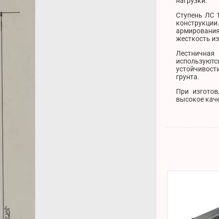
нагрузки.
Ступень ЛС 
конструкции
армирования
жесткость из
Лестничная
используютс
устойчивости
грунта.
При изготов
высокое каче