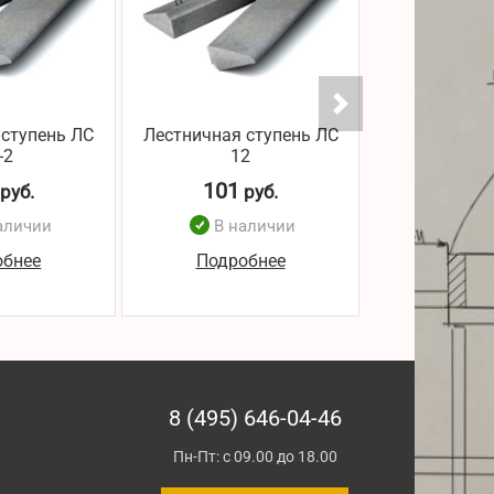
 ступень ЛС
Лестничная ступень ЛС
Лестничная 
-2
12
12-
101
102
руб.
руб.
р
аличии
В наличии
В н
обнее
Подробнее
Подро
8 (495) 646-04-46
Пн-Пт: с 09.00 до 18.00