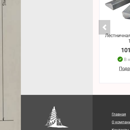
Лестничная
10
В 
Подр
Главная
О компан
Контакты