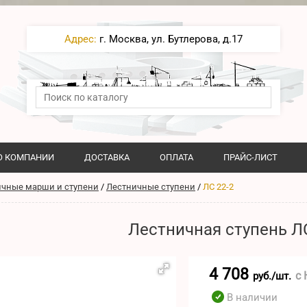
Адрес:
г. Москва, ул. Бутлерова, д.17
О КОМПАНИИ
ДОСТАВКА
ОПЛАТА
ПРАЙС-ЛИСТ
ичные марши и ступени
/
Лестничные ступени
/
ЛС 22-2
Лестничная ступень ЛС
4 708
с
руб./шт.
В наличии