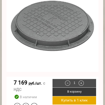
7 169
с
руб./шт.
−
+
НДС
В корзину
В наличии
Купить в 1 клик