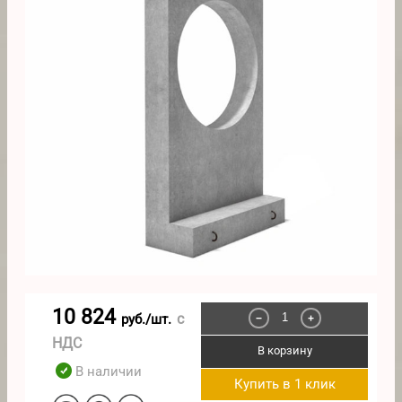
10 824
с
руб./шт.
−
+
НДС
В корзину
В наличии
Купить в 1 клик