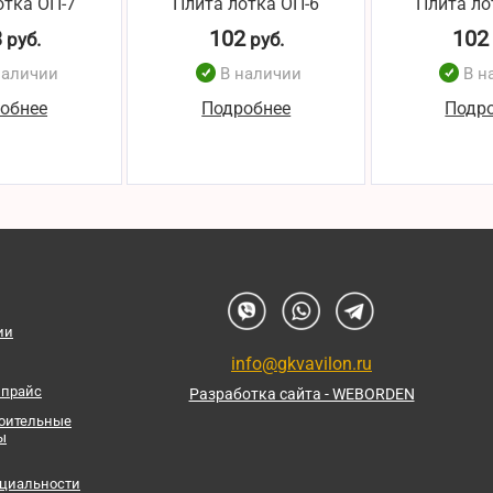
отка ОП-7
Плита лотка ОП-6
Плита ло
3
102
102
руб.
руб.
наличии
В наличии
В н
обнее
Подробнее
Подр
ии
info@gkvavilon.ru
 прайс
Разработка сайта - WEBORDEN
роительные
ы
циальности