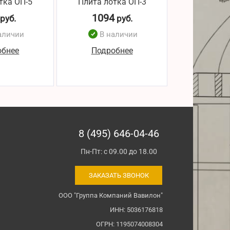
тка ОП-5
Плита лотка ОП-3
Плита лот
1094
489
руб.
руб.
р
аличии
В наличии
В н
обнее
Подробнее
Подро
8 (495) 646-04-46
Пн-Пт: с 09.00 до 18.00
ЗАКАЗАТЬ ЗВОНОК
ООО "Группа Компаний Вавилон"
ИНН: 5036176818
ОГРН: 1195074008304