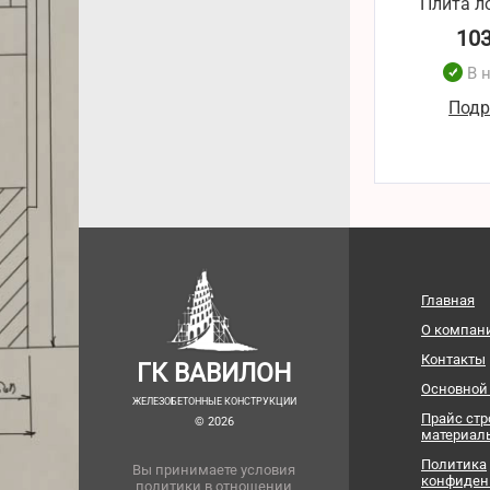
Плита л
10
В 
Подр
Главная
О компан
Контакты
ГК ВАВИЛОН
Основной
ЖЕЛЕЗОБЕТОННЫЕ КОНСТРУКЦИИ
Прайс ст
© 2026
материал
Политика
Вы принимаете условия
конфиден
политики в отношении