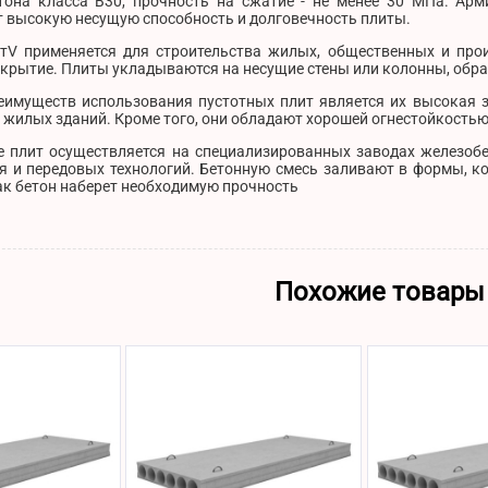
тона класса B30, прочность на сжатие - не менее 30 МПа. Арм
т высокую несущую способность и долговечность плиты.
AтV применяется для строительства жилых, общественных и прои
крытие. Плиты укладываются на несущие стены или колонны, обра
еимуществ использования пустотных плит является их высокая з
жилых зданий. Кроме того, они обладают хорошей огнестойкостью
е плит осуществляется на специализированных заводах железоб
я и передовых технологий. Бетонную смесь заливают в формы, к
ак бетон наберет необходимую прочность
Похожие товары