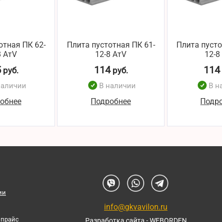
отная ПК 62-
Плита пустотная ПК 61-
Плита пусто
8 AтV
12-8 AтV
12-8
5
114
114
руб.
руб.
наличии
В наличии
В н
обнее
Подробнее
Подр
ии
info@gkvavilon.ru
 прайс
Разработка сайта - WEBORDEN