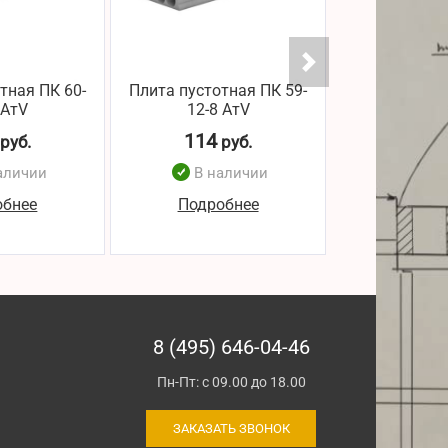
тная ПК 60-
Плита пустотная ПК 59-
Плита пустот
 АтV
12-8 АтV
12-8 
114
114
руб.
руб.
р
аличии
В наличии
В н
обнее
Подробнее
Подро
8 (495) 646-04-46
Пн-Пт: с 09.00 до 18.00
ЗАКАЗАТЬ ЗВОНОК