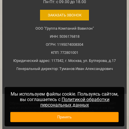
Пн-Пт: с 09.00 до 18.00
ЗАКАЗАТЬ ЗВОНОК
ООО "Группа Компаний Вавилон"
ИНН: 5036176818
ОГРН: 1195074008304
КПП: 772801001
Юридический адрес: 117342, г. Москва, ул. Бутлерова, д.17
Генеральный директор: Туманов Иван Александрович
Мы используем файлы cookie. Пользуясь сайтом,
вы соглашаетесь с
Политикой обработки
Обращаем ваше внимание на то, что данный интернет-сайт
персональных данных
носит исключительно информационный характер и ни при
каких условиях не является публичной офертой,
определяемой положениями ч. 2 ст. №437 Гражданского
Принять
кодекса Российской Федерации.