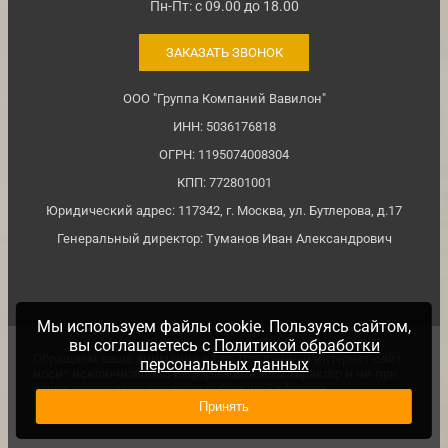
Пн-Пт: с 09.00 до 18.00
ЗАКАЗАТЬ ЗВОНОК
ООО "Группа Компаний Вавилон"
ИНН: 5036176818
ОГРН: 1195074008304
КПП: 772801001
Юридический адрес: 117342, г. Москва, ул. Бутлерова, д.17
Генеральный директор: Туманов Иван Александрович
Мы используем файлы cookie. Пользуясь сайтом,
вы соглашаетесь с
Политикой обработки
Обращаем ваше внимание на то, что данный интернет-сайт
персональных данных
носит исключительно информационный характер и ни при
каких условиях не является публичной офертой,
определяемой положениями ч. 2 ст. №437 Гражданского
Принять
кодекса Российской Федерации.