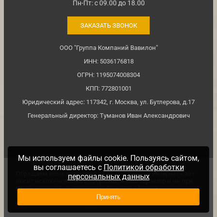
Пн-Пт: с 09.00 до 18.00
ЗАКАЗАТЬ ЗВОНОК
ООО "Группа Компаний Вавилон"
ИНН: 5036176818
ОГРН: 1195074008304
КПП: 772801001
Юридический адрес: 117342, г. Москва, ул. Бутлерова, д.17
Генеральный директор: Туманов Иван Александрович
Мы используем файлы cookie. Пользуясь сайтом,
вы соглашаетесь с
Политикой обработки
Обращаем ваше внимание на то, что данный интернет-сайт
персональных данных
носит исключительно информационный характер и ни при
каких условиях не является публичной офертой,
определяемой положениями ч. 2 ст. №437 Гражданского
Принять
кодекса Российской Федерации.