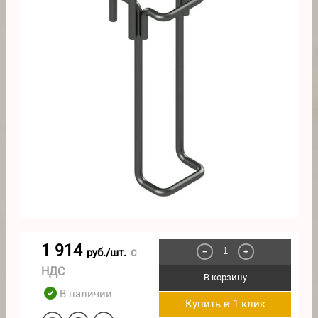
1 914
с
руб./шт.
−
+
НДС
В корзину
В наличии
Купить в 1 клик