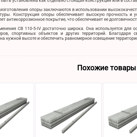
быть установлена как отдельно стоящая конструкция или в состав
 изготовления опоры заключаются в использовании высококачест
туры. Конструкция опоры обеспечивает высокую прочность и ус
ет антикоррозионное покрытие, что обеспечивает ее долговечност
менения СВ 110-5-IV достаточно широка. Она используется для 
еров, спортивных объектов и других территорий. Благодаря с
на нужной высоте и обеспечить равномерное освещение территори
Похожие товары