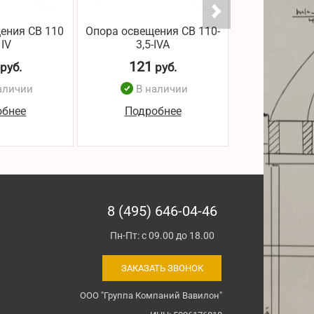
ения СВ 110
Опора освещения СВ 110-
Опора освеще
 IV
3,5-IVA
5-I
121
125
руб.
руб.
р
аличии
В наличии
В н
обнее
Подробнее
Подро
8 (495) 646-04-46
Пн-Пт: с 09.00 до 18.00
ЗАКАЗАТЬ ЗВОНОК
ООО "Группа Компаний Вавилон"