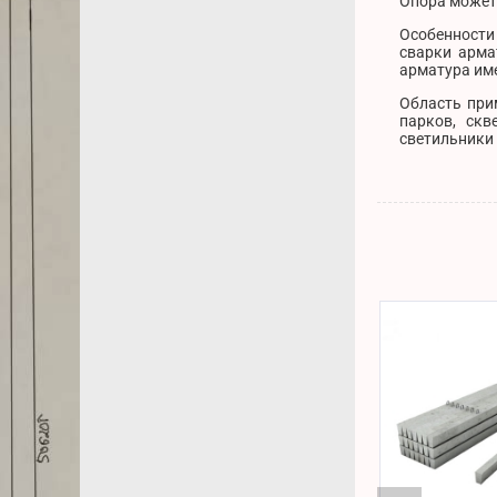
Опора может 
Особенности
сварки арма
арматура име
Область при
парков, скв
светильники 