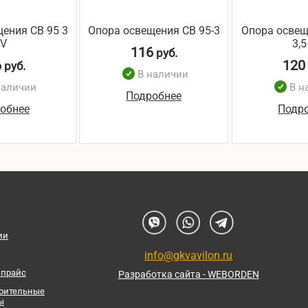
ения СВ 95 3
Опора освещения СВ 95-3
Опора освещ
IV
3,5
116
руб.
6
120
руб.
В наличии
наличии
В н
Подробнее
обнее
Подр
ии
info@gkvavilon.ru
 прайс
Разработка сайта - WEBORDEN
роительные
ы