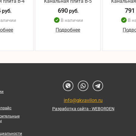
 плита В-4
Канальная плита В-5
Канальная
4
690
791
руб.
руб.
наличии
В наличии
В н
обнее
Подробнее
Подр
ии
info@gkvavilon.ru
 прайс
Разработка сайта - WEBORDEN
роительные
ы
циальности