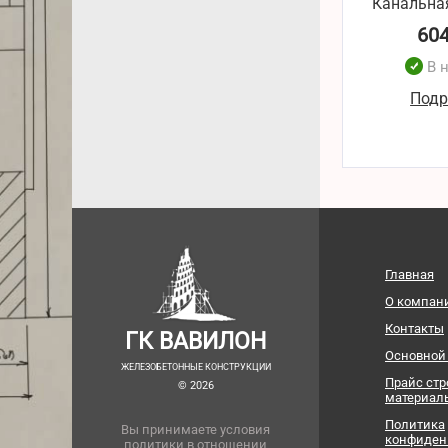
Канальная
60
В 
Подр
Главная
О компан
Контакты
ГК ВАВИЛОН
Основной
ЖЕЛЕЗОБЕТОННЫЕ КОНСТРУКЦИИ
Прайс ст
© 2026
материал
Политика
Вы принимаете условия
конфиден
политики в отношении