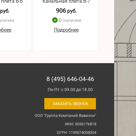
 плита В-6
Канальная плита В-7
Канальная 
906
102
руб.
руб.
р
аличии
В наличии
В н
обнее
Подробнее
Подро
8 (495) 646-04-46
Пн-Пт: с 09.00 до 18.00
ЗАКАЗАТЬ ЗВОНОК
ООО "Группа Компаний Вавилон"
ИНН: 5036176818
ОГРН: 1195074008304