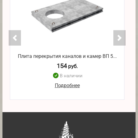
Плита перекрытия каналов и камер ВП 5...
П
154
руб.
В наличии
Подробнее