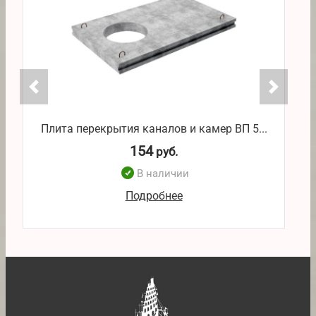
Плита перекрытия каналов и камер ВП 5...
П
154
руб.
В наличии
Подробнее