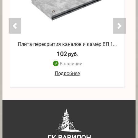
Плита перекрытия каналов и камер ВП 1...
П
102
руб.
В наличии
Подробнее