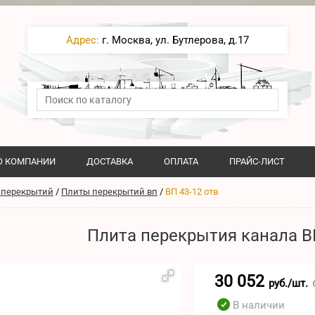
Адрес:
г. Москва, ул. Бутлерова, д.17
О КОМПАНИИ
ДОСТАВКА
ОПЛАТА
ПРАЙС-ЛИСТ
 перекрытий
/
Плиты перекрытий вп
/
ВП 43-12 отв
Плита перекрытия канала ВП
30 052
руб./шт.
В наличии