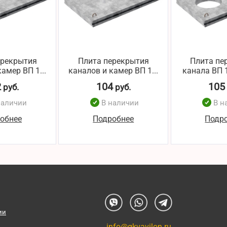
ерекрытия
Плита перекрытия
Плита пе
амер ВП 1...
каналов и камер ВП 1...
канала ВП 1
2
104
105
руб.
руб.
наличии
В наличии
В н
обнее
Подробнее
Подр
ии
info@gkvavilon.ru