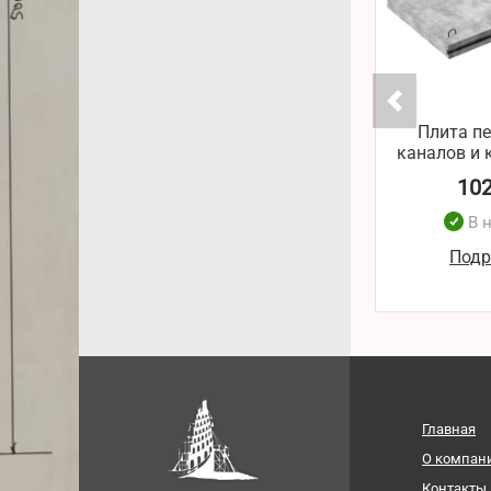
Плита п
каналов и к
10
В 
Подр
Главная
О компан
Контакты