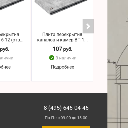
рекрытия
Плита перекрытия
Плита пер
6-12 (отв...
каналов и камер ВП 1...
канала ВП 16
107
107
руб.
руб.
р
аличии
В наличии
В н
обнее
Подробнее
Подро
8 (495) 646-04-46
Пн-Пт: с 09.00 до 18.00