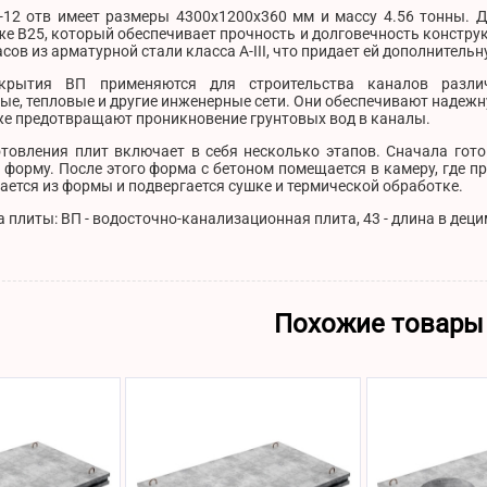
-12 отв имеет размеры 4300х1200х360 мм и массу 4.56 тонны. Д
же B25, который обеспечивает прочность и долговечность констр
асов из арматурной стали класса A-III, что придает ей дополнитель
крытия ВП применяются для строительства каналов различ
ые, тепловые и другие инженерные сети. Они обеспечивают надеж
же предотвращают проникновение грунтовых вод в каналы.
отовления плит включает в себя несколько этапов. Сначала гото
форму. После этого форма с бетоном помещается в камеру, где п
ается из формы и подвергается сушке и термической обработке.
плиты: ВП - водосточно-канализационная плита, 43 - длина в децим
Похожие товары