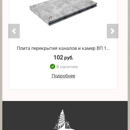
Плита перекрытия каналов и камер ВП 1...
П
102
руб.
В наличии
Подробнее