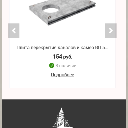
Плита перекрытия каналов и камер ВП 5...
П
154
руб.
В наличии
Подробнее