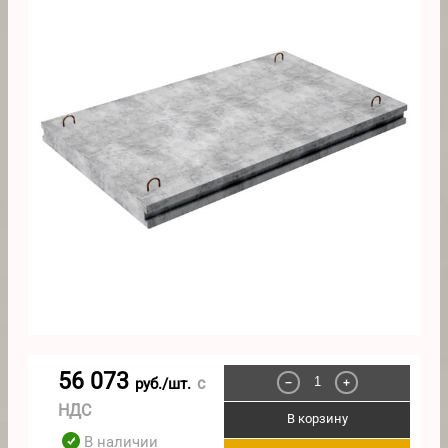
56 073
с
руб./шт.
−
+
НДС
В корзину
В наличии