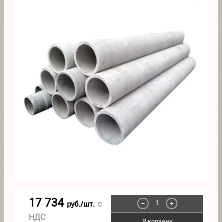
17 734
с
руб./шт.
−
+
НДС
В корзину