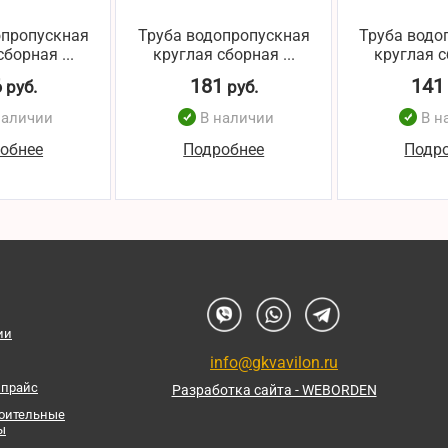
опропускная
Труба водопропускная
Труба водо
борная ...
круглая сборная ...
круглая с
6
181
141
руб.
руб.
наличии
В наличии
В н
обнее
Подробнее
Подр
ии
info@gkvavilon.ru
 прайс
Разработка сайта - WEBORDEN
роительные
ы