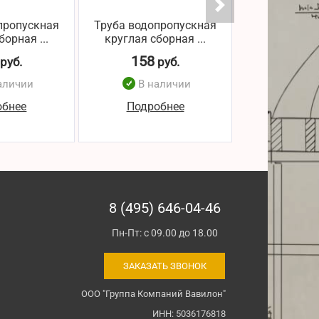
пропускная
Труба водопропускная
Труба водоп
борная ...
круглая сборная ...
круглая сб
158
129
руб.
руб.
р
аличии
В наличии
В н
обнее
Подробнее
Подро
8 (495) 646-04-46
Пн-Пт: с 09.00 до 18.00
ЗАКАЗАТЬ ЗВОНОК
ООО "Группа Компаний Вавилон"
ИНН: 5036176818